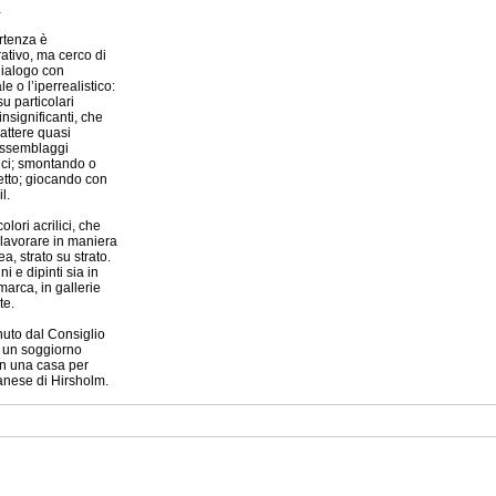
…
artenza è
ativo, ma cerco di
 dialogo con
ale o l’iperrealistico:
u particolari
significanti, che
ttere quasi
 assemblaggi
gici; smontando o
etto; giocando con
l.
olori acrilici, che
 lavorare in maniera
a, strato su strato.
i e dipinti sia in
marca, in gallerie
te.
nuto dal Consiglio
e un soggiorno
in una casa per
 danese di Hirsholm.