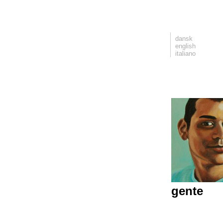
dansk
english
italiano
gente