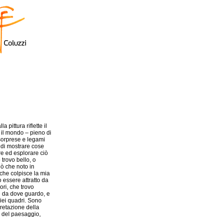
a pittura riflette il
 il mondo – pieno di
sorprese e legami
a di mostrare cose
are ed esplorare ciò
 trovo bello, o
ò che noto in
che colpisce la mia
 essere attratto da
ori, che trovo
e da dove guardo, e
iei quadri. Sono
rpretazione della
o, del paesaggio,