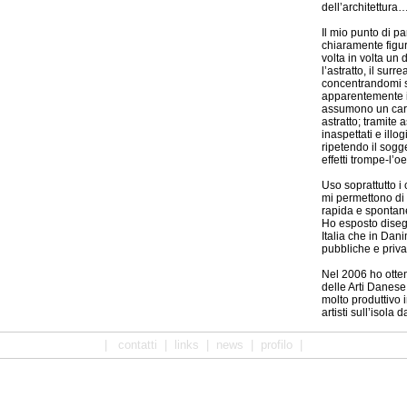
dell’architettura
Il mio punto di p
chiaramente figur
volta in volta un
l’astratto, il surre
concentrandomi s
apparentemente in
assumono un cara
astratto; tramite
inaspettati e illo
ripetendo il sogg
effetti trompe-l’oei
Uso soprattutto i c
mi permettono di
rapida e spontane
Ho esposto disegn
Italia che in Dani
pubbliche e priva
Nel 2006 ho otte
delle Arti Danes
molto produttivo 
artisti sull’isola
|
contatti
|
links
|
news
|
profilo
|