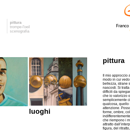
pittura
trompe-l'oeil
scenografia
pittura
Il mio approccio all
modo in cui vedo
bellezza, strane 
nascosti. Si tratt
difficili da spieg
che io valorizzo o
semplicemente ci
qualcosa, quello 
attenzione. Posso
luoghi
forme, ombre, col
indifferentement
che riempono i m
attratto dall’inte
figura, del ritratt