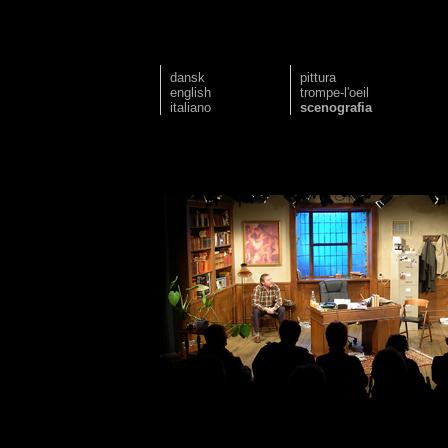
dansk
pittura
english
trompe-l'oeil
italiano
scenografia