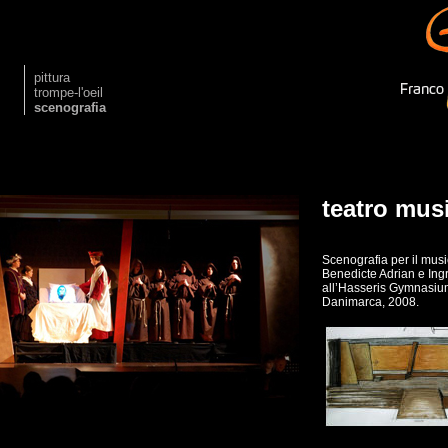
pittura
trompe-l'oeil
scenografia
teatro mus
Scenografia per il mus
Benedicte Adrian e Ing
all’Hasseris Gymnasium
Danimarca, 2008.
Array