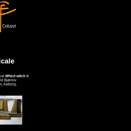
icale
ical
Which witch
di
rid Bjørnov
, Aalborg,