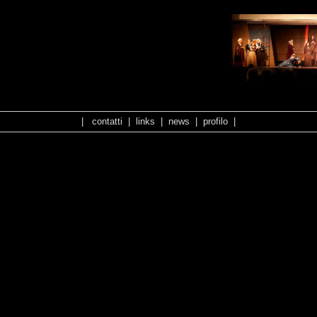
Array
|
contatti
|
links
|
news
|
profilo
|