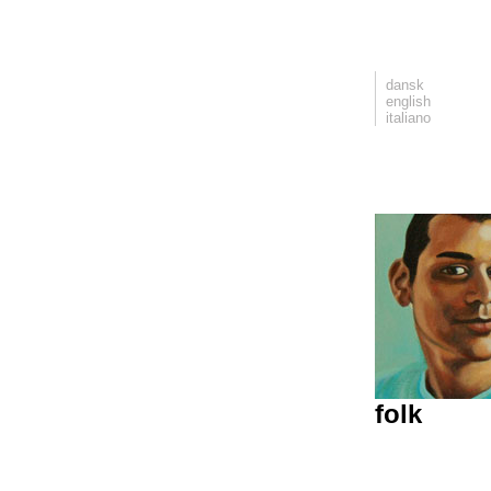
dansk
english
italiano
folk