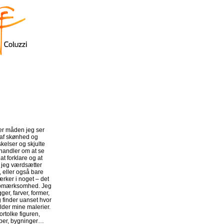
ler måden jeg ser
 af skønhed og
kelser og skjulte
 handler om at se
at forklare og at
 jeg værdsætter
, eller også bare
rker i noget – det
opmærksomhed. Jeg
ger, farver, former,
 finder uanset hvor
ylder mine malerier.
ortolke figuren,
aber, bygninger…