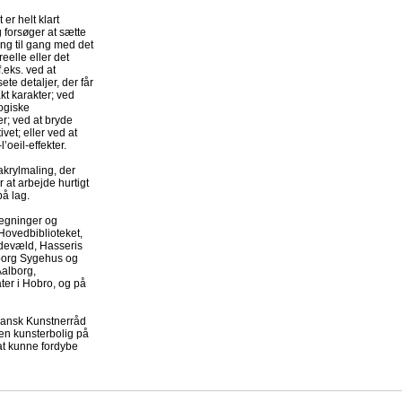
er helt klart
g forsøger at sætte
ang til gang med det
reelle eller det
f.eks. ved at
te detaljer, der får
kt karakter; ved
ogiske
; ved at bryde
vet; eller ved at
’oeil-effekter.
akrylmaling, der
 at arbejde hurtigt
på lag.
 tegninger og
 Hovedbiblioteket,
ldevæld, Hasseris
org Sygehus og
Aalborg,
er i Hobro, og på
 Dansk Kunstnerråd
i en kunsterbolig på
at kunne fordybe