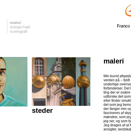
maleri
trompe-l'oeil
scenografi
maleri
Min kunst afspej
verden på – fyldt
underlige overras
forbindelser. Det
ting der er svære 
udforske det som
eller finder smukt
det som jeg bemæ
steder
der fanger min 
fascineres af skyg
mønstrer, som jeg
jeg ser, og som f
Jeg drages af at f
ansigter, landsk