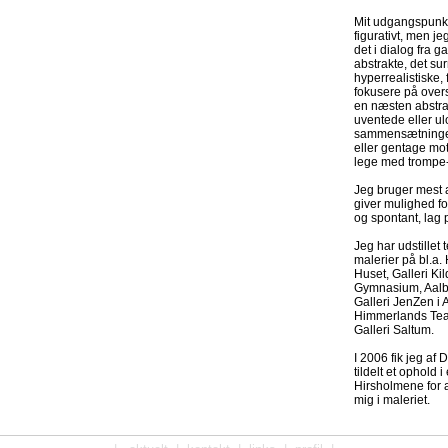
Mit udgangspunkt 
figurativt, men je
det i dialog fra g
abstrakte, det sur
hyperrealistiske, 
fokusere på overse
en næsten abstra
uventede eller ul
sammensætninger
eller gentage moti
lege med trompe-l
Jeg bruger mest 
giver mulighed for
og spontant, lag 
Jeg har udstillet
malerier på bl.a.
Huset, Galleri Ki
Gymnasium, Aalb
Galleri JenZen i 
Himmerlands Teat
Galleri Saltum.
I 2006 fik jeg af
tildelt et ophold 
Hirsholmene for 
mig i maleriet.