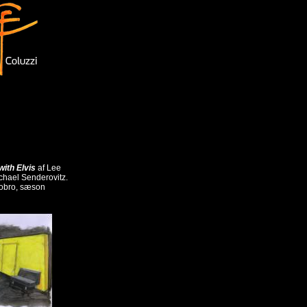
ith Elvis
af Lee
ichael Senderovitz.
obro, sæson