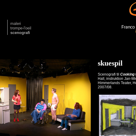
maleri
trompe-l'oeil
scenografi
skuespil
Scenografi til
Cooking w
Hall, instruktion Jan-M
Himmerlands Teater, H
2007/08.