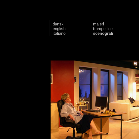
dansk
maleri
english
trompe-l'oeil
italiano
scenografi