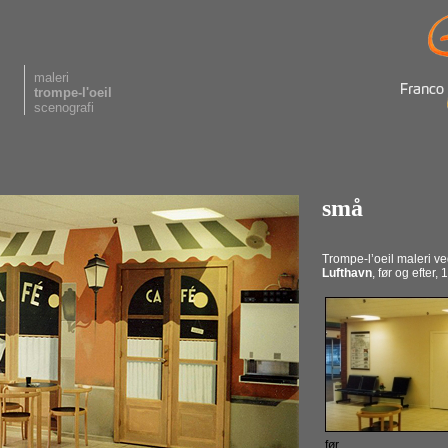
maleri
trompe-l'oeil
scenografi
små
Trompe-l’oeil maleri v
Lufthavn
, før og efter,
før