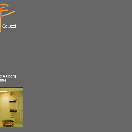
ed
Aalborg
 1994