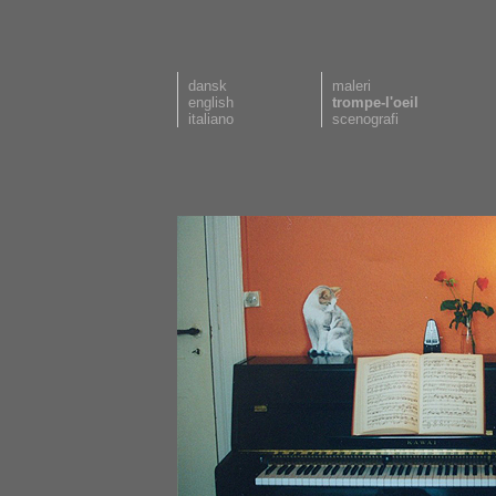
dansk
maleri
english
trompe-l'oeil
italiano
scenografi