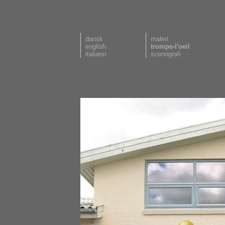
dansk
maleri
english
trompe-l'oeil
italiano
scenografi