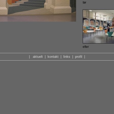
før
efter
|
aktuelt
|
kontakt
|
links
|
profil
|