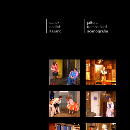
dansk
pittura
english
trompe-l'oeil
italiano
scenografia