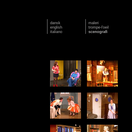
dansk
maleri
english
trompe-l'oeil
italiano
scenografi